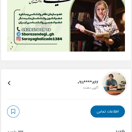
0911****866
آگهی دهنده
اطلاعات تماس
بازدید