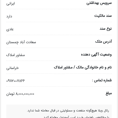
سرویس بهداشتی
ایرانی
سند مالکیت
دارد
نوع سند
عادی
آدرس ملک
سعادت آباد چمستان
وضعیت آگهی دهنده
مشاور املاک
نام و نام خانوادگی مالک / مشاور املاک
خراسانی
شماره تماس :
09112007866
مبلغ
8,000,000,000 تومان
رئال ویلا هیچ‌گونه منفعت و مسئولیتی در قبال معامله شما ندارد.
با مطالعه‌ی راهنمای خرید امن، آسوده‌تر معامله کنید.