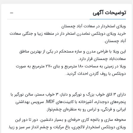
توضیحات آگهی
ویلای استخردار در سعادت آباد چمستان
خرید ویلای دوبلکس نمامدرن استخر دار در منطقه زیبا و جنگلی سعادت
آباد چمستان.
این ویلا با طراحی مدرن و سازه مستحکم در یکی از بهترین مناطق
سعادت‌اباد چمستان قرار دارد.
ویلا در زمینی به مساحت 180 مترمربع و بنای 270 مترمربع به صورت
دوبلکس با روف گاردن احداث گردید.
دارای 3 اتاق خواب بزرگ و نورگیر و دلباز، 3 خواب مستر، سالن نورگیر با
پنجره‌های دوجداره، آشپزخانه با کابینت‌های MDF. سرویس بهداشتی
ایرانی و فرنگی، و تراس رو به منظره‌ای چشم‌نواز.
محوطه سازی و باغچه کاری حرفه‌ای و بسیار دلنشین. دور تا دور این
ویلای دوبلکس استخردار لاکچری، باغ مرکبات و چشم انداز سر سبز و زیبا.