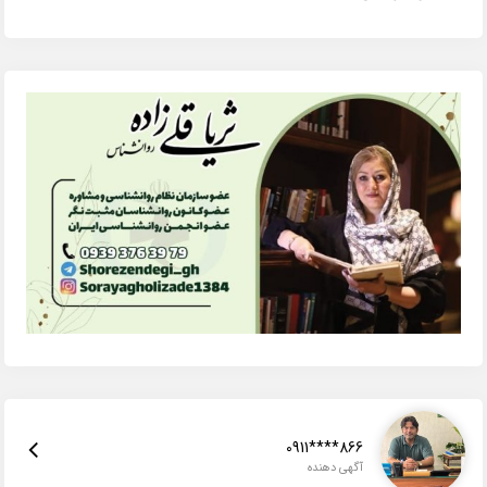
0911****866
آگهی دهنده