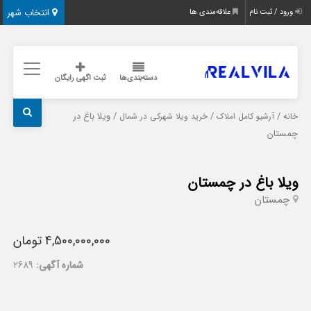
انتخاب شهر
ورود / ثبت نام
علاقه‌مندی ها
دسته‌بندی‌ها
ثبت اگهی رایگان
/
/
/ ویلا باغ در
خانه
آرشیو کامل املاک
خرید ویلا شهرکی در شمال
چمستان
ویلا باغ در چمستان
چمستان
4,500,000,000 تومان
شماره آگهی:
2689