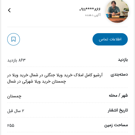
0911****866
آگهی دهنده
اطلاعات تماس
بازدید
863 بازدید
دسته‌بندی
آرشیو کامل املاک
خرید ویلا جنگلی در شمال
خرید ویلا در
چمستان
خرید ویلا شهرکی در شمال
شهر / محله
چمستان
تاریخ انتشار
2 سال قبل
مساحت زمین
255