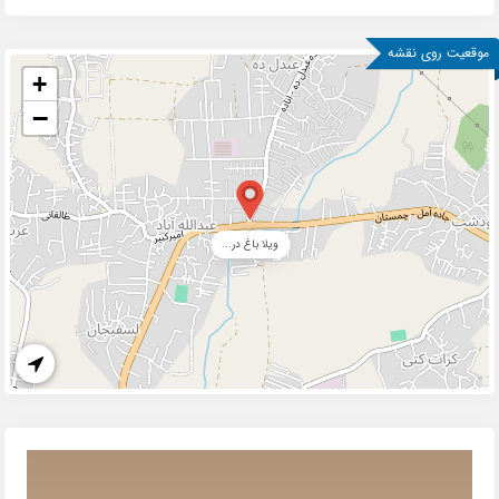
موقعیت روی نقشه
+
−
ویلا باغ در...