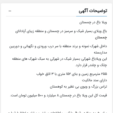
توضیحات آگهی
ویلا باغ در چمستان
باغ ویلای بسیار شیک و سرسبز در چمستان و منطقه زیبای آپادانای
چمستان
داخل شهرک نمونه و برند منطقه با سر درب ورودی و نگهبانی و دوربین
مداربسته
این ویلاباغ شهرکی بسیار شیک در شهرکی به سبک شهرک های منطقه
چلک و چلندر قرار دارد.
255 مترمربع زمین و بنای 152 متری با 3 اتاق خواب
دارای سند مالکیت
تراس بزرگ و ویوی بی نظیر به کوهستان
قیمت کل این ویلا باغ در چمستان 8 میلیارد و 500 میلیون تومان است.
برای
خرید ویلا در شمال
یا کسب اطلاعات بیشتر و مشاوره لطفا با شماره