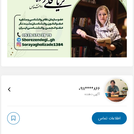
0911****866
آگهی دهنده
اطلاعات تماس