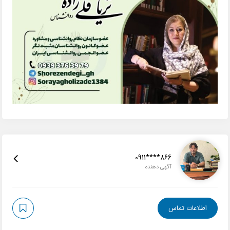
0911****866
آگهی دهنده
اطلاعات تماس