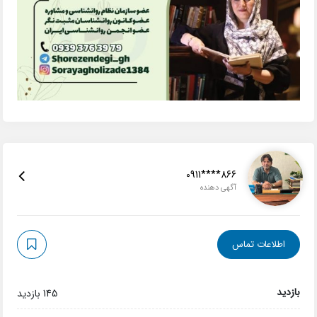
0911****866
آگهی دهنده
اطلاعات تماس
بازدید
145 بازدید