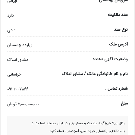
سرویس بهداشتی
ایرانی
سند مالکیت
دارد
نوع سند
عادی
آدرس ملک
ورازده چمستان
وضعیت آگهی دهنده
مشاور املاک
نام و نام خانوادگی مالک / مشاور املاک
خراسانی
شماره تماس :
09112007866
مبلغ
5,000,000,000 تومان
رئال ویلا هیچ‌گونه منفعت و مسئولیتی در قبال معامله شما ندارد.
با مطالعه‌ی راهنمای خرید امن، آسوده‌تر معامله کنید.