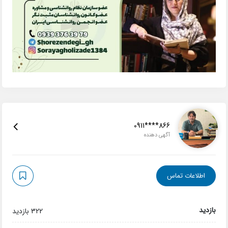
0911****866
آگهی دهنده
اطلاعات تماس
بازدید
322 بازدید