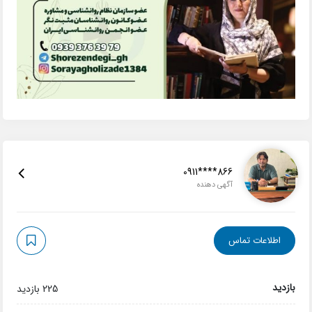
0911****866
آگهی دهنده
اطلاعات تماس
بازدید
225 بازدید