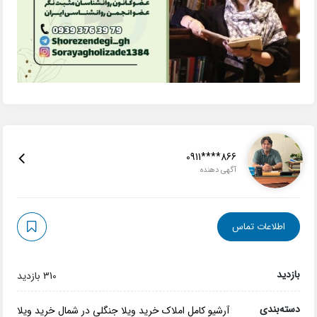
0911****866
آگهی دهنده
اطلاعات تماس
بازدید
310 بازدید
دسته‌بندی
آرشیو کامل املاک
خرید ویلا جنگلی در شمال
خرید ویلا