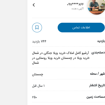
0911****866
آگهی دهنده
اطلاعات تماس
بازدید
744 بازدید
دسته‌بندی
آرشیو کامل املاک
خرید ویلا جنگلی در شمال
خرید ویلا در چمستان
خرید ویلا روستایی در
شمال
شهر / محله
چمستان
تاریخ انتشار
1 سال قبل
مساحت زمین
250