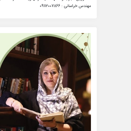
مهندس خراسانی : 09112007866