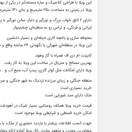
این ویلا با طراحی کلاسیک و سازه مستحکم در یکی از بهت
ویلا در زمینی به مساحت 250 مترمربع و بنای 130 مترمربع به صورت همکف احداث گردید.
ایرانی و فرنگی، و تراس رو به منظره‌ای چشم‌نواز.
محوطه سازی و باغچه کاری حرفه‌ای و بسیار دلنشین.
این ویلا در منطقه‌ای شهرکی با نگهبانی ۲۴ ساعته واقع و دسترسی آسان به جاده اصلی، مراکز خرید و تفریحی و گردشگری دارد.
کابینت ام دی اف همراه با گاز وهود.
بهترین مصالح و متریال در ساخت این ویلا به کار رفت.
ویلا دارای امکانات مثل کولر گازی، پمپ آب، منبع آب و… م
منطقه جنگلی و زیبای مرزنده نزدیک به شهر جنگلی و سرسب
خرید بسیاری است.
ملک دارای سند شورایی است.
قیمت خرید ویلا همکف روستایی بسیار شیک در آهودشت چمستان : 3 میلیارد و 00
امکان خرید قسطی و شرایطی ویلا موجود است.
جهت کسب اطلاعات بیشتر یا بازدید حضوری از ملک، با ما
مشاورین مجرب و متعهد سایت رئال ویلا آماده ارائه مشا