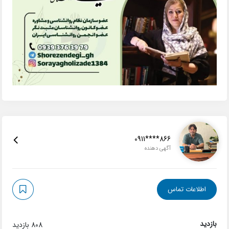
0911****866
آگهی دهنده
اطلاعات تماس
بازدید
808 بازدید