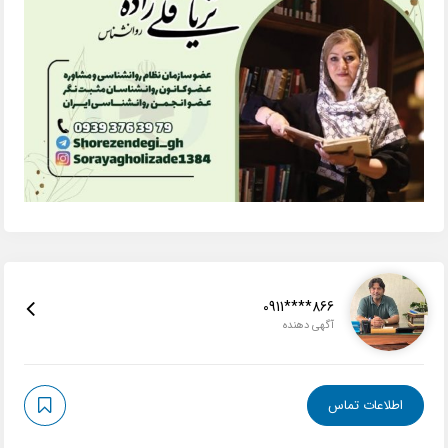
0911****866
آگهی دهنده
اطلاعات تماس