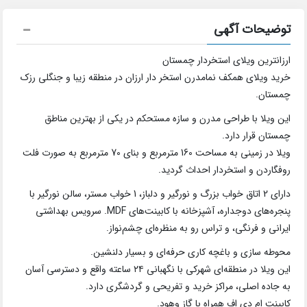
توضیحات آگهی
ارزانترین ویلای استخردار چمستان
خرید ویلای همکف نمامدرن استخر دار ارزان در منطقه زیبا و جنگلی رزک
چمستان.
این ویلا با طراحی مدرن و سازه مستحکم در یکی از بهترین مناطق
چمستان قرار دارد.
ویلا در زمینی به مساحت 160 مترمربع و بنای 70 مترمربع به صورت فلت
روفگاردن و استخردار احداث گردید.
دارای 2 اتاق خواب بزرگ و نورگیر و دلباز، 1 خواب مستر، سالن نورگیر با
پنجره‌های دوجداره، آشپزخانه با کابینت‌های MDF. سرویس بهداشتی
ایرانی و فرنگی، و تراس رو به منظره‌ای چشم‌نواز.
محوطه سازی و باغچه کاری حرفه‌ای و بسیار دلنشین.
این ویلا در منطقه‌ای شهرکی با نگهبانی ۲۴ ساعته واقع و دسترسی آسان
به جاده اصلی، مراکز خرید و تفریحی و گردشگری دارد.
کابینت ام دی اف همراه با گاز وهود.