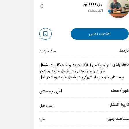
0911****866
آگهی دهنده
اطلاعات تماس
بازدید
800 بازدید
دسته‌بندی
آرشیو کامل املاک
خرید ویلا جنگلی در شمال
خرید ویلا روستایی در شمال
خرید ویلا در
چمستان
خرید ویلا شهرکی در شمال
خرید ویلا در آمل
شهر / محله
آمل
,
چمستان
تاریخ انتشار
1 سال قبل
مساحت زمین
200