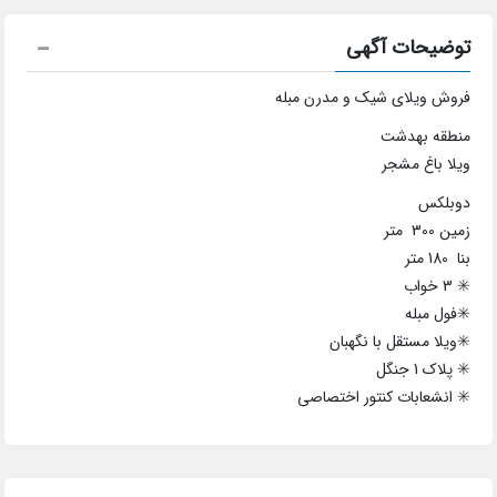
توضیحات آگهی
فروش ویلای شیک و مدرن مبله
منطقه بهدشت
ویلا باغ مشجر
دوبلکس
زمین 300 متر
بنا 180 متر
✳️ 3 خواب
✳️فول مبله
✳️ویلا مستقل با نگهبان
✳️ پلاک 1 جنگل
✳️ انشعابات کنتور اختصاصی