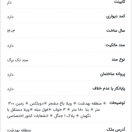
کابینت
دار
کمد دیواری
دارد
سال ساخت
1403
سند مالکیت
دارد
نوع سند
سند تک برگ
پروانه ساختمان
دارد
پایانکار یا عدم خلاف
دارد
توضیحات
✳️ منطقه بهدشت ✳️ ویلا باغ مشجر ✳️دوبلکس ✳️ زمین 300
متر ✳️ بنا 180 متر ✳️ 3 خواب ✳️فول مبله ✳️ویلا مستقل با
نگهبان ✳️ پلاک 1 جنگل ✳️ انشعابات کنتور اختصاصی
آدرس ملک
منطقه بهدشت