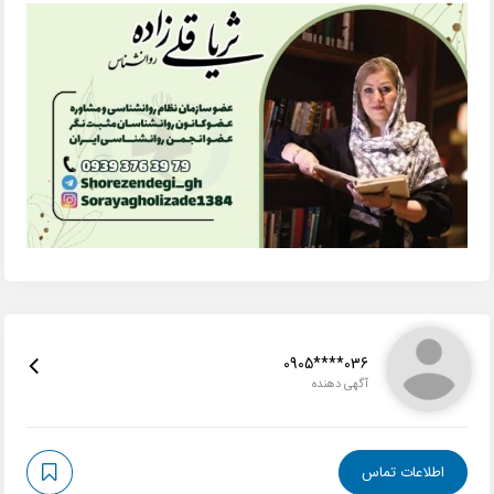
0905****036
آگهی دهنده
اطلاعات تماس