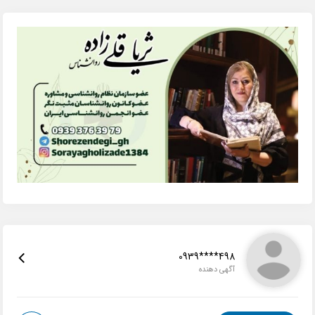
0939****498
آگهی دهنده