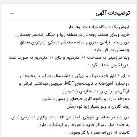
توضیحات آگهی
فروش یک دستگاه ویلا فلت روف دار
خرید ویلای همکف روف دار در منطقه زیبا و جنگلی کیابسر چمستان.
این ویلا با طراحی مدرن و سازه مستحکم در یکی از بهترین مناطق
چمستان نور قرار دارد.
ویلا در زمینی به مساحت 166 مترمربع و بنای 120 مترمربع به صورت فلت
با روفگاردن احداث گردید.
دارای 2 اتاق خواب بزرگ و نورگیر و دلباز، سالن نورگیر با پنجره‌های
دوجداره، آشپزخانه با کابینت‌های MDF. سرویس بهداشتی ایرانی و
فرنگی، و تراس رو به منظره‌ای چشم‌نواز.
محوطه سازی و باغچه کاری حرفه‌ای و بسیار دلنشین.
روف گاردن با ویو بسیار زیبا کوه جنگل.
این ویلا در منطقه‌ای شهرکی با نگهبانی ۲۴ ساعته واقع و دسترسی آسان
به جاده اصلی، مراکز خرید و تفریحی و گردشگری دارد.
کابینت ام دی اف همراه با گاز وهود.