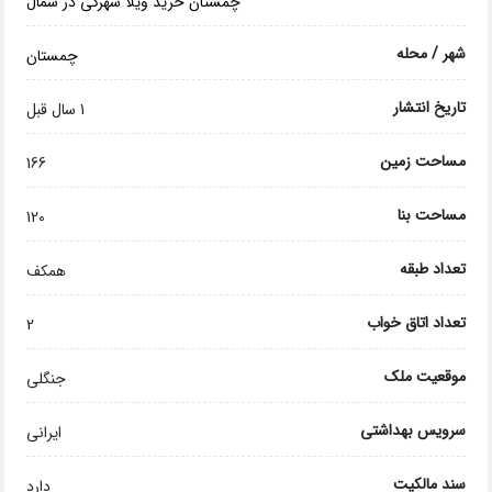
چمستان
خرید ویلا شهرکی در شمال
شهر / محله
چمستان
تاریخ انتشار
1 سال قبل
مساحت زمین
166
مساحت بنا
120
تعداد طبقه
همکف
تعداد اتاق خواب
2
موقعیت ملک
جنگلی
سرویس بهداشتی
ایرانی
سند مالکیت
دارد