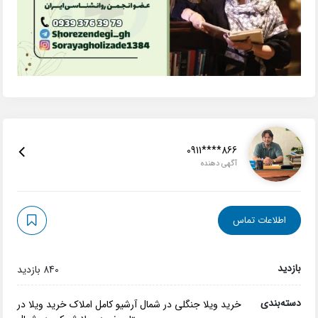
0911****866
آگهی دهنده
اطلاعات تماس
بازدید
840 بازدید
دسته‌بندی
خرید ویلا جنگلی در شمال
آرشیو کامل املاک
خرید ویلا در