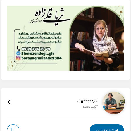
0911****866
آگهی دهنده
اطلاعات تماس