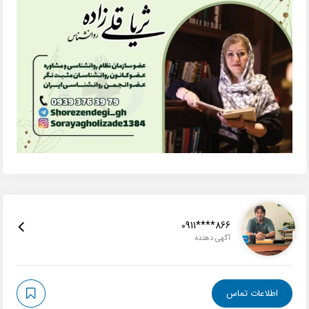
0911****866
آگهی دهنده
اطلاعات تماس