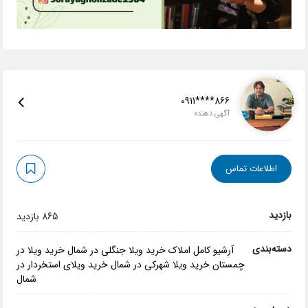
0911****866
آگهی دهنده
اطلاعات تماس
بازدید
865 بازدید
دسته‌بندی
آرشیو کامل املاک
خرید ویلا جنگلی در شمال
خرید ویلا در
چمستان
خرید ویلا شهرکی در شمال
خرید ویلای استخردار در
شمال