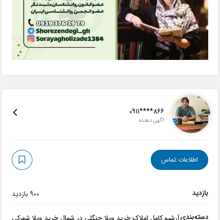
0911****866
آگهی دهنده
اطلاعات تماس
بازدید
900 بازدید
دسته‌بندی
آرشیو کامل املاک
خرید ویلا جنگلی در شمال
خرید ویلا شهرکی