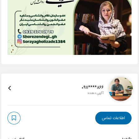
0911****866
آگهی دهنده
اطلاعات تماس