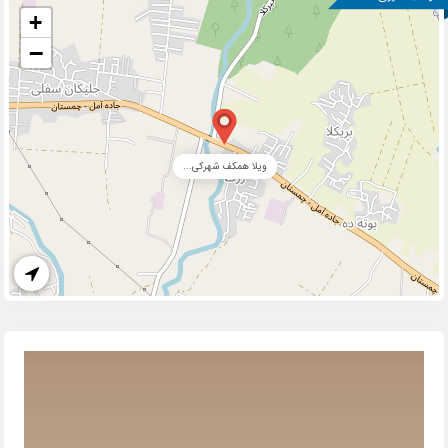
+
−
ویلا همکف شهرکی...