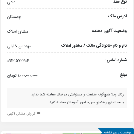
نوع سند
عادی
آدرس ملک
چمستان
وضعیت آگهی دهنده
مشاور املاک
نام و نام خانوادگی مالک / مشاور املاک
مهندس خلیلی
شماره تماس :
09121572304
مبلغ
1,000,000,000 تومان
رئال ویلا هیچ‌گونه منفعت و مسئولیتی در قبال معامله شما ندارد.
با مطالعه‌ی راهنمای خرید امن، آسوده‌تر معامله کنید.
گزارش مشکل آگهی
موقعیت روی نقشه