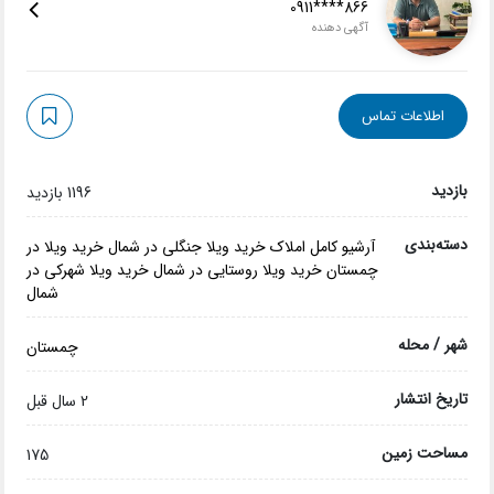
0911****866
آگهی دهنده
اطلاعات تماس
بازدید
1196 بازدید
دسته‌بندی
آرشیو کامل املاک
خرید ویلا جنگلی در شمال
خرید ویلا در
چمستان
خرید ویلا روستایی در شمال
خرید ویلا شهرکی در
شمال
شهر / محله
چمستان
تاریخ انتشار
2 سال قبل
مساحت زمین
175