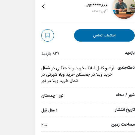
0911****866
آگهی دهنده
اطلاعات تماس
بازدید
827 بازدید
دسته‌بندی
آرشیو کامل املاک
خرید ویلا جنگلی در شمال
خرید ویلا در چمستان
خرید ویلا شهرکی در
شمال
خرید ویلا در نور
شهر / محله
نور
,
چمستان
تاریخ انتشار
1 سال قبل
مساحت زمین
200