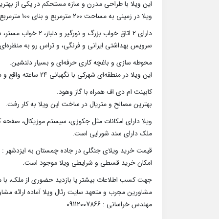
این ویلا با طراحی مدرن و سازه مستحکم در یکی از بهتری
ویلا در زمینی به مساحت 200 مترمربع و بنای 100 مترمربع به صورت همکف نما مدرن احداث گردید.
سرویس بهداشتی ایرانی و فرنگی، و تراس رو به منظره‌ای 
محوطه سازی و باغچه کاری حرفه‌ای و بسیار دلنشین.
این ویلا در منطقه‌ای شهرکی با نگهبانی ۲۴ ساعته واقع و دسترسی آسان به جاده اصلی، مراکز خرید و تفریحی و گردشگری دارد.
کابینت ام دی اف همراه با گاز وهود.
بهترین مصالح و متریال در ساخت این ویلا به کار رفت.
ویلا دارای امکانات مثل جکوزی، سیستم موزیکال، صفحه 
ملک دارای سند شورایی است.
قیمت خرید ویلای جنگلی در جاده چمستان به ایزدشهر : 4 میلیارد تومان.
امکان خرید قسطی و شرایطی ویلا موجود است.
جهت کسب اطلاعات بیشتر یا بازدید حضوری از ملک، با ما
مشاورین مجرب و متعهد سایت رئال ویلا آماده ارائه مشا
مهندس خراسانی : 09112007866