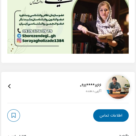
0911****866
آگهی دهنده
اطلاعات تماس