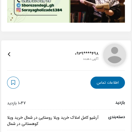
0939****498
آگهی دهنده
اطلاعات تماس
بازدید
1047 بازدید
دسته‌بندی
آرشیو کامل املاک
خرید ویلا روستایی در شمال
خرید ویلا
کوهستانی در شمال