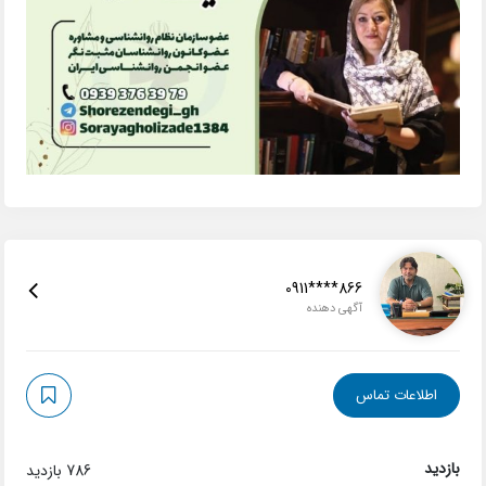
0911****866
آگهی دهنده
اطلاعات تماس
بازدید
786 بازدید