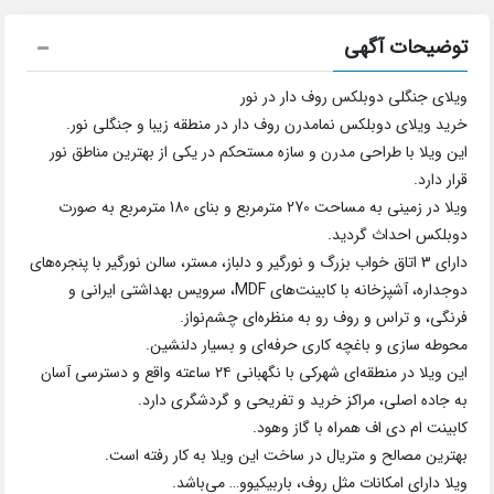
توضیحات آگهی
ویلای جنگلی دوبلکس روف دار در نور
خرید ویلای دوبلکس نمامدرن روف دار در منطقه زیبا و جنگلی نور.
این ویلا با طراحی مدرن و سازه مستحکم در یکی از بهترین مناطق نور
قرار دارد.
ویلا در زمینی به مساحت 270 مترمربع و بنای 180 مترمربع به صورت
دوبلکس احداث گردید.
دارای 3 اتاق خواب بزرگ و نورگیر و دلباز، مستر، سالن نورگیر با پنجره‌های
دوجداره، آشپزخانه با کابینت‌های MDF، سرویس بهداشتی ایرانی و
فرنگی، و تراس و روف رو به منظره‌ای چشم‌نواز.
محوطه سازی و باغچه کاری حرفه‌ای و بسیار دلنشین.
این ویلا در منطقه‌ای شهرکی با نگهبانی ۲۴ ساعته واقع و دسترسی آسان
به جاده اصلی، مراکز خرید و تفریحی و گردشگری دارد.
کابینت ام دی اف همراه با گاز وهود.
بهترین مصالح و متریال در ساخت این ویلا به کار رفته است.
ویلا دارای امکانات مثل روف، باربیکیوو… می‌باشد.