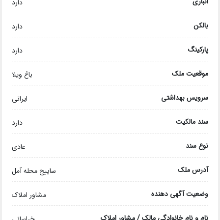
انباری
دارد
بالکن
دارد
پارکینگ
دارد
موقعیت ملک
باغ ویلا
سرویس بهداشتی
ایرانی
سند مالکیت
دارد
نوع سند
عادی
آدرس ملک
ساییج محله آمل
وضعیت آگهی دهنده
مشاور املاک
نام و نام خانوادگی مالک / مشاور املاک
خراسانی