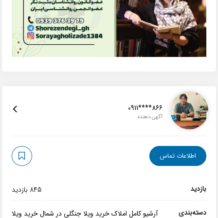
0911****866
آگهی دهنده
اطلاعات تماس
بازدید
845 بازدید
دسته‌بندی
آرشیو کامل املاک
خرید ویلا جنگلی در شمال
خرید ویلا