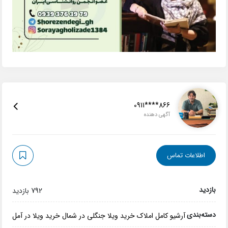
0911****866
آگهی دهنده
اطلاعات تماس
بازدید
792 بازدید
دسته‌بندی
آرشیو کامل املاک
خرید ویلا جنگلی در شمال
خرید ویلا در آمل