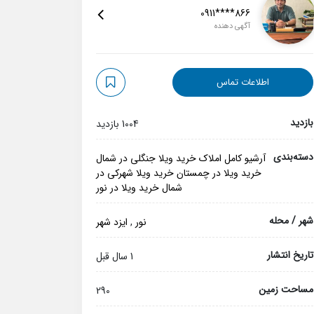
0911****866
آگهی دهنده
اطلاعات تماس
بازدید
1004 بازدید
دسته‌بندی
آرشیو کامل املاک
خرید ویلا جنگلی در شمال
خرید ویلا در چمستان
خرید ویلا شهرکی در
شمال
خرید ویلا در نور
شهر / محله
نور
,
ایزد شهر
تاریخ انتشار
1 سال قبل
مساحت زمین
290