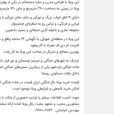
این ویلا با طراحی مدرن و سازه مستحکم در یکی از بهترین 
ویلا در زمینی به مساحت 290 مترمربع و بنای 130 مترمربع به صورت نیم پیلوت احداث گردید.
ایرانی و فرنگی، و تراس رو به منظره‌ای چشم‌نواز.
محوطه سازی و باغچه کاری حرفه‌ای و بسیار دلنشین.
این ویلا در منطقه‌ای شهرکی با نگهبانی ۲۴ ساعته واقع و دسترسی آسان به جاده اصلی، مراکز خرید و تفریحی و گردشگری دارد.
کابینت ام دی اف همراه با گاز وهود.
بهترین مصالح و متریال در ساخت این ویلا به کار رفت.
نزدیک به شهرهای جنگلی و سرسبز چمستان و نور قرار دار
جاده جنگلی ایزدشهر یکی از زیباترین مسیرهای جنگلی اس
داخل بافت مسکونی روستا
قیمت خرید ویلا باغ جنگلی ارزان قیمت در جاده جنگلی ایزد شهر: 4 میلیارد و 500 م
امکان خرید قسطی و شرایطی ویلا موجود است.
جهت کسب اطلاعات بیشتر یا بازدید حضوری از ملک، با ما
مشاورین مجرب و متعهد سایت رئال ویلا آماده ارائه مشا
مهندس خراسانی : 09112007866