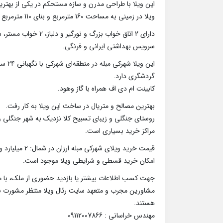
این ویلا با طراحی مدرن و سازه مستحکم در یکی از بهتری
ویلا در زمینی به مساحت 160 مترمربع و بنای 110 مترمربع به صورت همکف احداث داخل شهرک گردید.
سرویس بهداشتی ایرانی و فرنگی.
این و
گردشگری دارد.
کابینت ام دی اف همراه با گاز وهود.
بهترین مصالح و متریال در ساخت این ویلا به کار رفت.
روستای جنگلی و زیبای تسبیح کلا نزدیک به شهر جنگلی و 
مراکز خرید بسیاری است.
قیمت خرید ویلای شهرکی مبله ارزان در شمال: 2 میلیارد و 500 میلیون تومان.
امکان خرید قسطی و شرایطی ویلا موجود است.
جهت کسب اطلاعات بیشتر یا بازدید حضوری از ملک، با ما
مشاورین مجرب و متعهد سایت رئال ویلا منتظر مشورت با
هستند.
مهندس خراسانی : 09112007866