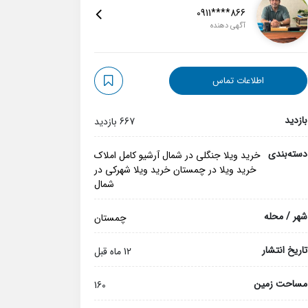
0911****866
آگهی دهنده
اطلاعات تماس
بازدید
667 بازدید
دسته‌بندی
خرید ویلا جنگلی در شمال
آرشیو کامل املاک
خرید ویلا در چمستان
خرید ویلا شهرکی در
شمال
شهر / محله
چمستان
تاریخ انتشار
12 ماه قبل
مساحت زمین
160