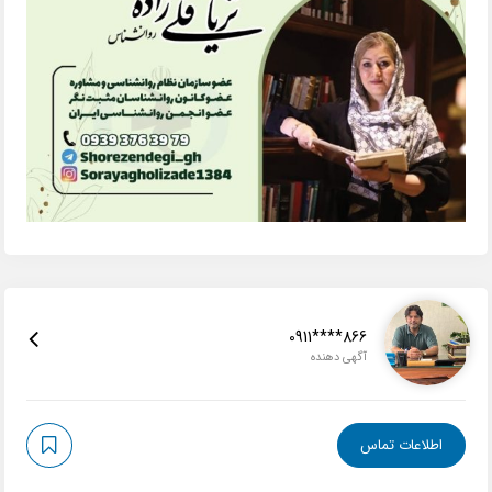
0911****866
آگهی دهنده
اطلاعات تماس