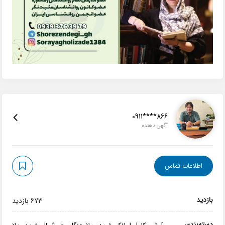
0911****866
آگهی دهنده
اطلاعات تماس
بازدید
673 بازدید
دسته‌بندی