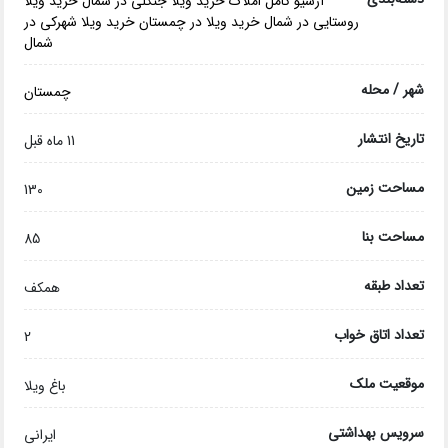
آرشیو کامل املاک
خرید ویلا جنگلی در شمال
خرید ویلا
روستایی در شمال
خرید ویلا در چمستان
خرید ویلا شهرکی در
شمال
شهر / محله
چمستان
تاریخ انتشار
11 ماه قبل
مساحت زمین
130
مساحت بنا
85
تعداد طبقه
همکف
تعداد اتاق خواب
2
موقعیت ملک
باغ ویلا
سرویس بهداشتی
ایرانی