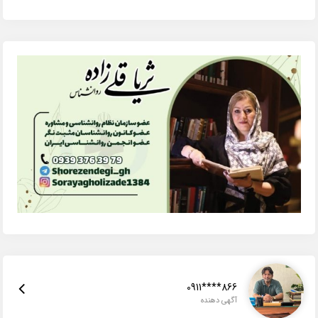
0911****866
آگهی دهنده