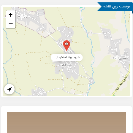
موقعیت روی نقشه
+
−
خرید ویلا استخردار...