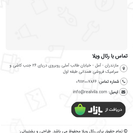
تماس با رئال ویلا
مازندران - آمل - خیابان طالب آملی روبروی دریای 26 جنب کاشی و
سرامیک فروشی همدانی طبقه اول
شماره تماس:
09112007866
ایمیل:
info@realvila.com
تمام حقوق برای رئال ویلا محفوظ می باشد. طراحی و پشتیبانی: