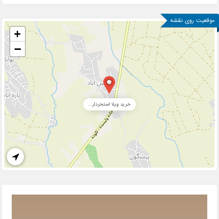
موقعیت روی نقشه
+
−
خرید ویلا استخردار...