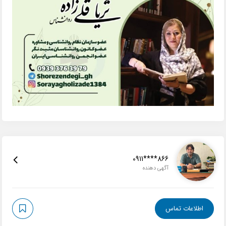
0911****866
آگهی دهنده
اطلاعات تماس