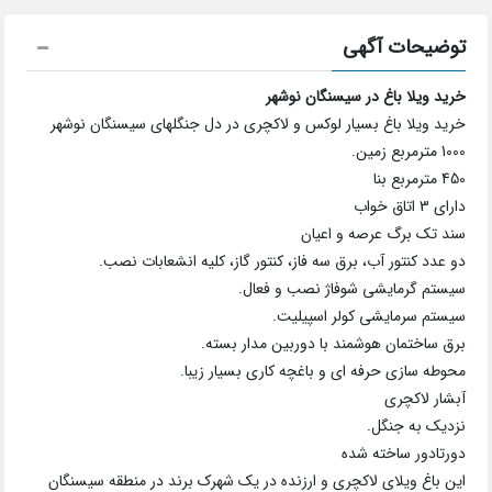
توضیحات آگهی
خرید ویلا باغ در سیسنگان نوشهر
خرید ویلا باغ بسیار لوکس و لاکچری در دل جنگلهای سیسنگان نوشهر
1000 مترمربع زمین.
450 مترمربع بنا
دارای 3 اتاق خواب
سند تک برگ عرصه و اعیان
دو عدد کنتور آب، برق سه فاز، کنتور گاز، کلیه انشعابات نصب.
سیستم گرمایشی شوفاژ نصب و فعال.
سیستم سرمایشی کولر اسپیلیت.
برق ساختمان هوشمند با دوربین مدار بسته.
محوطه سازی حرفه ای و باغچه کاری بسیار زیبا.
آبشار لاکچری
نزدیک به جنگل.
دورتادور ساخته شده
این باغ ویلای لاکچری و ارزنده در یک شهرک برند در منطقه سیسنگان