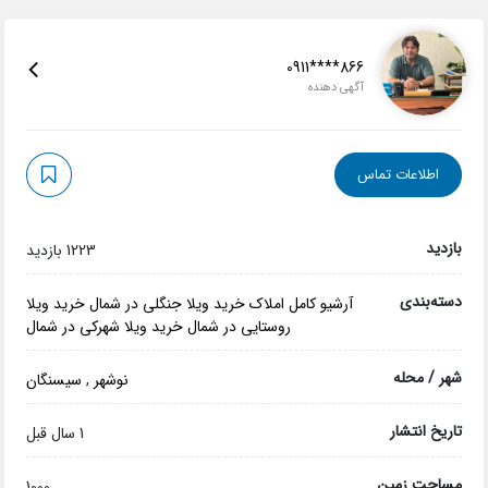
0911****866
آگهی دهنده
اطلاعات تماس
بازدید
1223 بازدید
دسته‌بندی
آرشیو کامل املاک
خرید ویلا جنگلی در شمال
خرید ویلا
روستایی در شمال
خرید ویلا شهرکی در شمال
شهر / محله
نوشهر
,
سیسنگان
تاریخ انتشار
1 سال قبل
مساحت زمین
1000