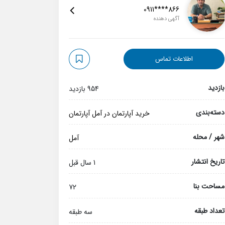
0911****866
آگهی دهنده
اطلاعات تماس
بازدید
954 بازدید
دسته‌بندی
خرید آپارتمان در آمل
آپارتمان
شهر / محله
آمل
تاریخ انتشار
1 سال قبل
مساحت بنا
72
تعداد طبقه
سه طبقه