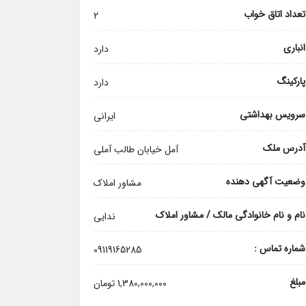
تعداد اتاق خواب
2
انباری
دارد
پارکینگ
دارد
سرویس بهداشتی
ایرانی
آدرس ملک
آمل خیابان طالب آملی
وضعیت آگهی دهنده
مشاور املاک
نام و نام خانوادگی مالک / مشاور املاک
ندایی
شماره تماس :
09119165285
مبلغ
1,380,000,000 تومان