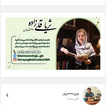
0911****866
آگهی دهنده