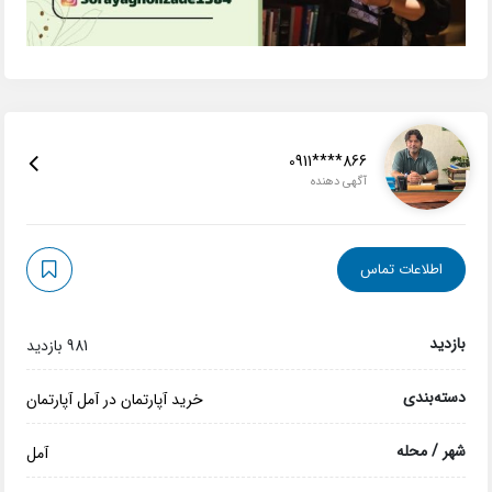
0911****866
آگهی دهنده
اطلاعات تماس
بازدید
981 بازدید
دسته‌بندی
خرید آپارتمان در آمل
آپارتمان
شهر / محله
آمل