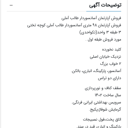
توضیحات آگهی
فروش آپارتمان آسانسوردار طالب آملی
فروش آپارتمان 98 متری آسانسوردار طالب آملی کوچه تختی
3 طبقه 3 واحد(تکواحدی)
مورد فروش طبقه اول .
کلید نخورده
نزدیک خیابان اصلی
2 خواب بزرگ
آسانسور، پارکینگ، انباری، بالکن.
دارای دو تراس
سقف کناف و نورپردازی
سال ساخت 1402
سرویس بهداشتی ایرانی فرنگی.
گرمایش شوفاژ،پکیج.
اتاق پخت،فول نصبیجات
پارکینگ و انباری قید در سند.