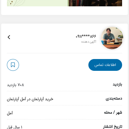
0911****866
آگهی دهنده
اطلاعات تماس
بازدید
708 بازدید
دسته‌بندی
خرید آپارتمان در آمل
آپارتمان
شهر / محله
آمل
تاریخ انتشار
1 سال قبل