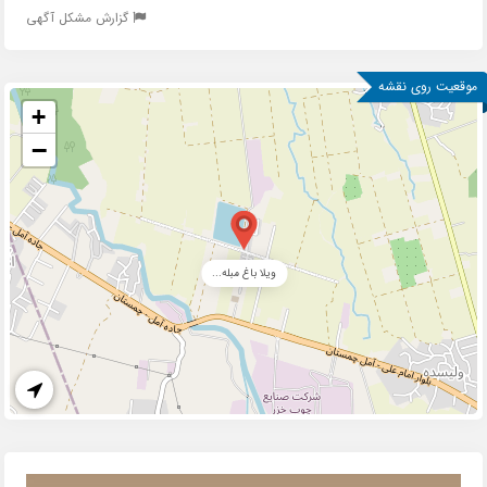
گزارش مشکل آگهی
موقعیت روی نقشه
+
−
ویلا باغ مبله...