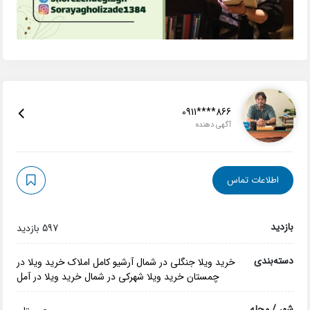
0911****866
آگهی دهنده
اطلاعات تماس
بازدید
597 بازدید
دسته‌بندی
خرید ویلا جنگلی در شمال
آرشیو کامل املاک
خرید ویلا در
چمستان
خرید ویلا شهرکی در شمال
خرید ویلا در آمل
شهر / محله