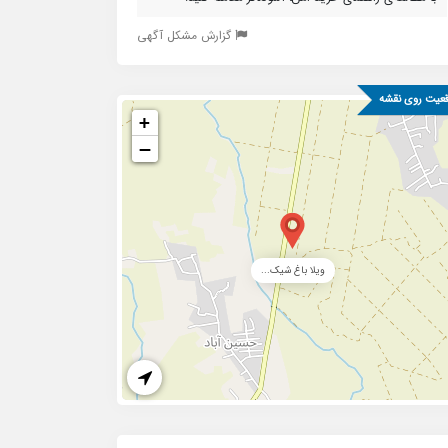
گزارش مشکل آگهی
عیت روی نقشه
+
−
ویلا باغ شیک...