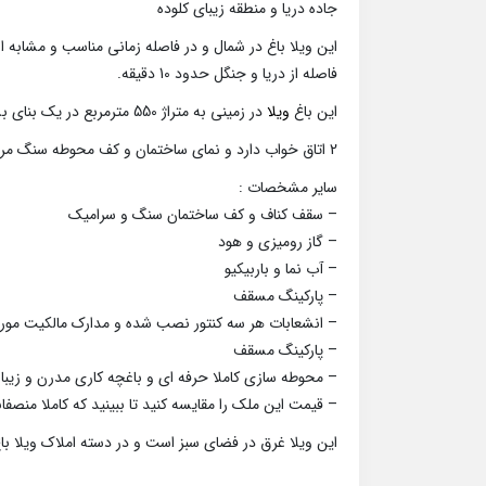
جاده دریا و منطقه زیبای کلوده
این ویلا باغ در شمال و در فاصله زمانی مناسب و مشابه 
فاصله از دریا و جنگل حدود 10 دقیقه.
این باغ
ویلا
در زمینی به متراژ 550 مترمربع در یک بنای بسیار شیک و همکف به مساحت 150 مترمربع ساخته شده است.
2 اتاق خواب دارد و نمای ساختمان و کف محوطه سنگ مرغوب می باشد.
سایر مشخصات :
– سقف کناف و کف ساختمان سنگ و سرامیک
– گاز رومیزی و هود
– آب نما و باربیکیو
– پارکینگ مسقف
– انشعابات هر سه کنتور نصب شده و مدارک مالکیت مورد 
– پارکینگ مسقف
– محوطه سازی کاملا حرفه ای و باغچه کاری مدرن و زیبا 
– قیمت این ملک را مقایسه کنید تا ببینید که کاملا منصفا
این ویلا غرق در فضای سبز است و در دسته املاک ویلا با