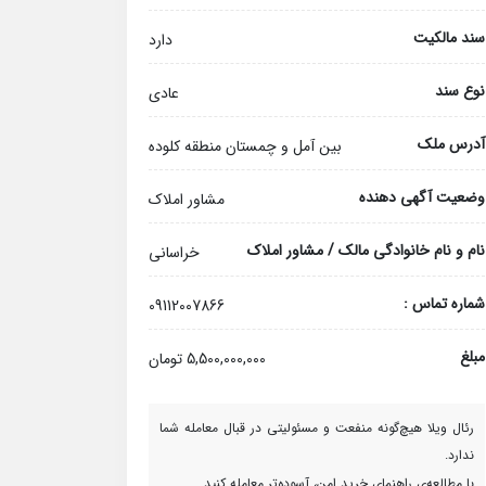
سند مالکیت
دارد
نوع سند
عادی
آدرس ملک
بین آمل و چمستان منطقه کلوده
وضعیت آگهی دهنده
مشاور املاک
نام و نام خانوادگی مالک / مشاور املاک
خراسانی
شماره تماس :
09112007866
مبلغ
5,500,000,000 تومان
رئال ویلا هیچ‌گونه منفعت و مسئولیتی در قبال معامله شما
ندارد.
با مطالعه‌ی راهنمای خرید امن، آسوده‌تر معامله کنید.