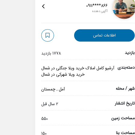
0911****866
آگهی دهنده
اطلاعات تماس
بازدید
1778 بازدید
دسته‌بندی
آرشیو کامل املاک
خرید ویلا جنگلی در شمال
خرید ویلا شهرکی در شمال
شهر / محله
آمل
,
چمستان
تاریخ انتشار
2 سال قبل
مساحت زمین
550
مساحت بنا
150