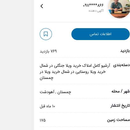
0911****866
آگهی دهنده
اطلاعات تماس
بازدید
769 بازدید
دسته‌بندی
آرشیو کامل املاک
خرید ویلا جنگلی در شمال
خرید ویلا روستایی در شمال
خرید ویلا در
چمستان
شهر / محله
چمستان
,
آهودشت
تاریخ انتشار
10 ماه قبل
مساحت زمین
175