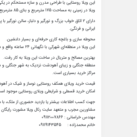
این ویلا روستایی با طراحی مدرن و سازه مستحکم در یکی 
ویلا در زمینی به مساحت 175 مترمربع و بنای 85 مترمربع به صورت همکف احداث گردید.
ایرانی و فرنگی.
محوطه سازی و باغچه کاری حرفه‌ای و بسیار دلنشین.
این ویلا در منطقه‌ای شهرکی با نگهبانی ۲۴ ساعته واقع و دسترسی آسان به جاده اصلی، مراکز خرید و تفریحی و گردشگری دارد.
بهترین مصالح و متریال در ساخت این ویلا به کار رفت.
منطقه جنگلی و زیبای آهودشت نزدیک به شهر جنگلی و سرس
مراکز خرید بسیاری است.
قیمت خرید ویلای همکف روستایی نوساز و شیک در آهودشت چمستان : 3 میلیارد 
امکان خرید قسطی و شرایطی ویلای روستایی موجود اس
جهت کسب اطلاعات بیشتر یا بازدید حضوری از ملک، با ما
مشاورین مجرب و متعهد سایت رئال ویلا مشورت رایگان
مهندس خراسانی : 09112007866
خانم محمدزاده : 09119143545