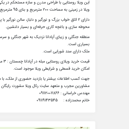
این ویلا روستایی با طراحی مدرن و سازه مستحکم در یکی 
ویلا در زمینی به مساحت 200 مترمربع و بنای 95 مترمربع به صورت همکف احداث گردید.
دارای 2 اتاق خواب بزرگ و نورگیر و دلباز، سالن نورگیر با پنجره‌های دوجداره، آشپزخانه با کابینت‌های MDF.
محوطه سازی و باغچه کاری حرفه‌ای و بسیار دلنشین.
منطقه جنگلی و زیبای آپادانا نزدیک به شهر جنگلی و سرسب
بسیاری است.
ملک دارای سند شورایی است.
قیمت خرید ویلای روستایی مبله در آپادانا چمستان : 3 میلیارد و 200 میلیون تومان.
امکان خرید قسطی و شرایطی ویلا موجود است.
جهت کسب اطلاعات بیشتر یا بازدید حضوری از ملک، با ما
مشاورین مجرب و متعهد سایت رئال ویلا مشورت رایگان 
مهندس خراسانی : 09112007866
خانم محمدزاده : 09119143545