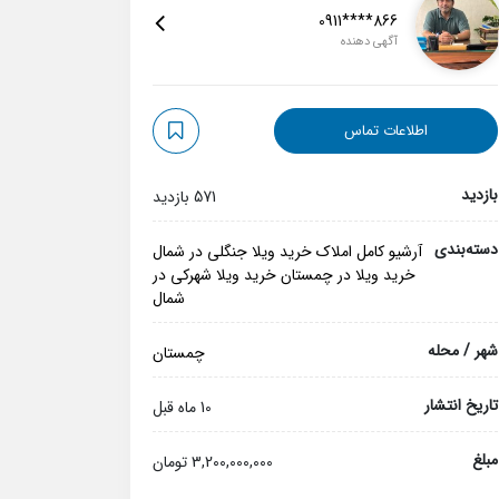
0911****866
آگهی دهنده
اطلاعات تماس
بازدید
571 بازدید
دسته‌بندی
آرشیو کامل املاک
خرید ویلا جنگلی در شمال
خرید ویلا در چمستان
خرید ویلا شهرکی در
شمال
شهر / محله
چمستان
تاریخ انتشار
10 ماه قبل
مبلغ
3,200,000,000 تومان