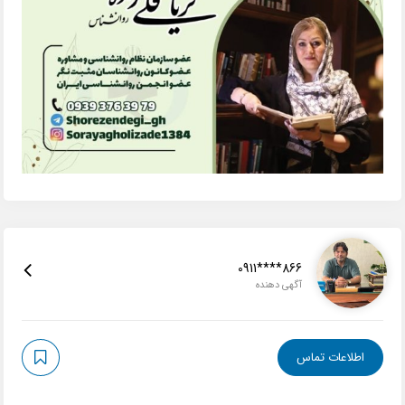
0911****866
آگهی دهنده
اطلاعات تماس