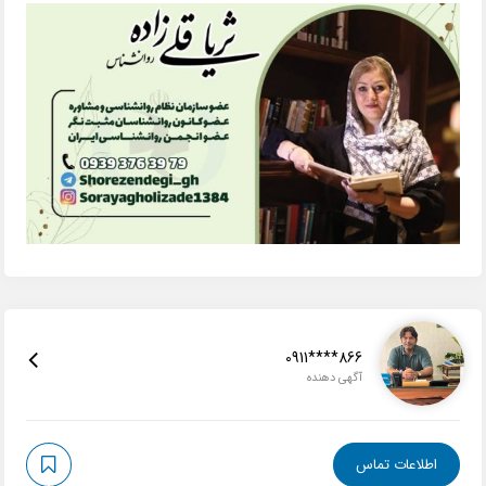
0911****866
آگهی دهنده
اطلاعات تماس