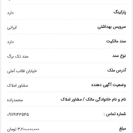
پارکینگ
دارد
سرویس بهداشتی
ایرانی
سند مالکیت
دارد
نوع سند
سند تک برگ
آدرس ملک
خیابان ظالب آملی
وضعیت آگهی دهنده
مشاور املاک
نام و نام خانوادگی مالک / مشاور املاک
محمدزاده
شماره تماس :
09119143545
مبلغ
3,200,000,000 تومان