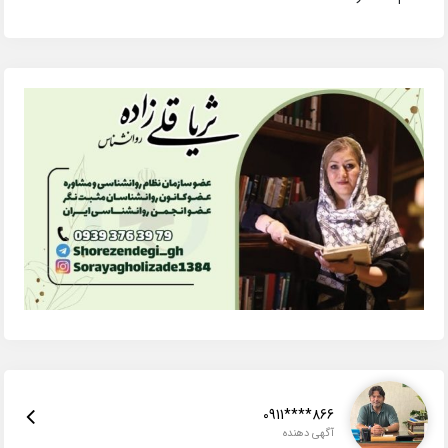
0911****866
آگهی دهنده