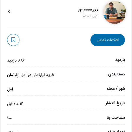
0911****866
آگهی دهنده
اطلاعات تماس
بازدید
886 بازدید
دسته‌بندی
خرید آپارتمان در آمل
آپارتمان
شهر / محله
آمل
تاریخ انتشار
12 ماه قبل
مساحت بنا
100