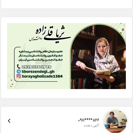
0911****866
آگهی دهنده