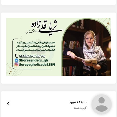
0912****412
آگهی دهنده