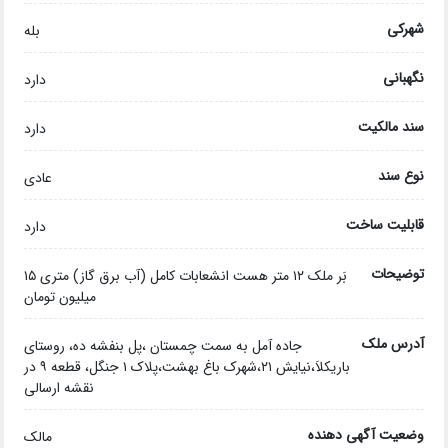
شهرکی
بله
نگهبانی
دارد
سند مالکیت
دارد
نوع سند
عادی
قابلیت ساخت
دارد
توضیحات
بَر ملک ۱۲ متر هست انشعابات کامل (آب برق گاز) متری ۱۵
میلیون تومان
آدرس ملک
جاده آمل به سمت چمستان ،پل بنفشه ده، روستای
باریکلاَ،نیایش ۲۱،شهرک باغ بهشت،پلاک ۱ جنگل، قطعه ۹ در
نقشه ارسالی
وضعیت آگهی دهنده
مالک